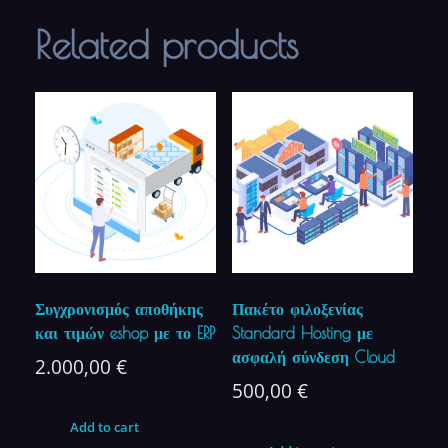
Related products
Συγχρονισμός αποθήκης
Πακέτο φιλοξενίας
και τιμών eshop με το ERP
Standard Hosting με
ασφαλή σύνδεση Cloud
2.000,00
€
500,00
€
Add to cart